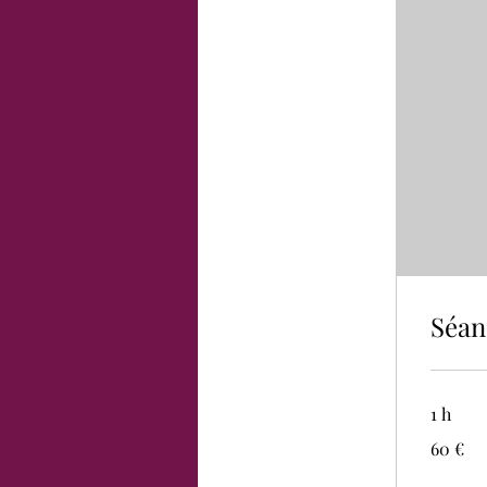
Séan
1 h
60
60 €
euros